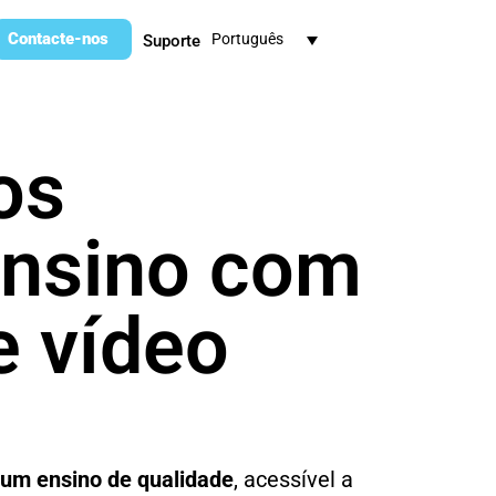
Contacte-nos
Português
Suporte
os
ensino com
e vídeo
r
um ensino de qualidade
, acessível a