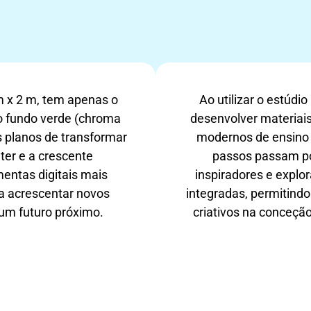
m x 2 m, tem apenas o
Ao utilizar o estúdi
 o fundo verde (chroma
desenvolver materiai
s planos de transformar
modernos de ensino
ter e a crescente
passos passam po
mentas digitais mais
inspiradores e explo
a acrescentar novos
integradas, permitind
num futuro próximo.
criativos na conceçã