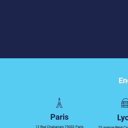
En
Paris
Ly
12 Rue Chabanais 75002 Paris
55 avenue René Ca