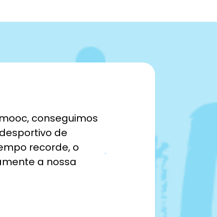





dmooc, conseguimos
«Ao ver mais vídeos
 desportivo de
conseguimos parti
empo recorde, o
conhecimento.»
vamente a nossa