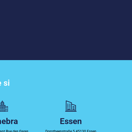
 si
nebra
Essen
lant Rue des Gares
Dorotheenstraße 5 45130 Essen