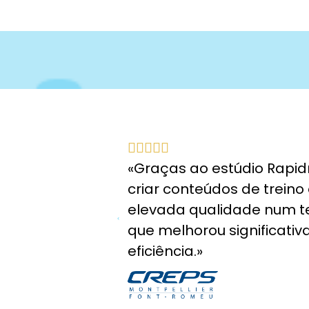





«Graças ao estúdio Rapi
criar conteúdos de treino
elevada qualidade num t
que melhorou significati
eficiência.»