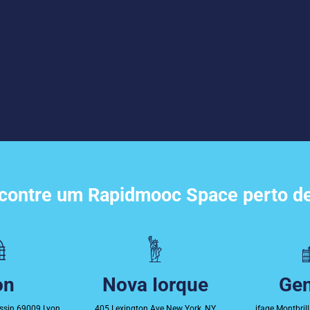
contre um Rapidmooc Space perto de
on
Nova Iorque
Ge
ssin 69009 Lyon
405 Lexington Ave New York, NY
ifage Montbril