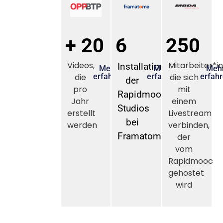
+ 20
6
250
Videos,
Mitarbeiter*i
Installationen
Mehr
Mehr
Meh
die
erfahren
erfahren
die sich
erfah
der
pro
mit
Rapidmooc-
Jahr
einem
Studios
erstellt
Livestream
bei
werden
verbinden,
Framatome
der
vom
Rapidmooc
gehostet
wird