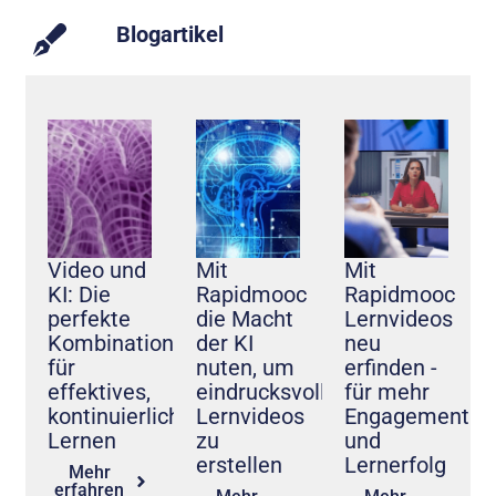
Blogartikel
Video und
Mit
Mit
KI: Die
Rapidmooc
Rapidmooc
perfekte
die Macht
Lernvideos
Kombination
der KI
neu
für
nuten, um
erfinden -
effektives,
eindrucksvolle
für mehr
kontinuierliches
Lernvideos
Engagement
Lernen
zu
und
erstellen
Lernerfolg
Mehr
erfahren