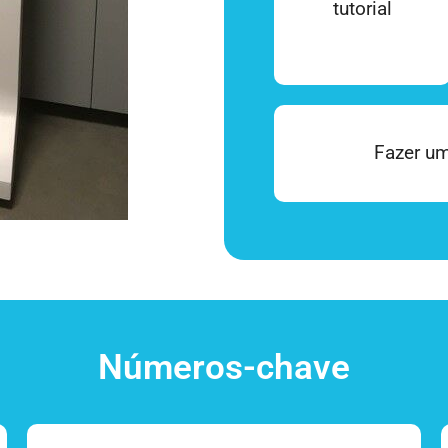
tutorial
Fazer um
Números-chave