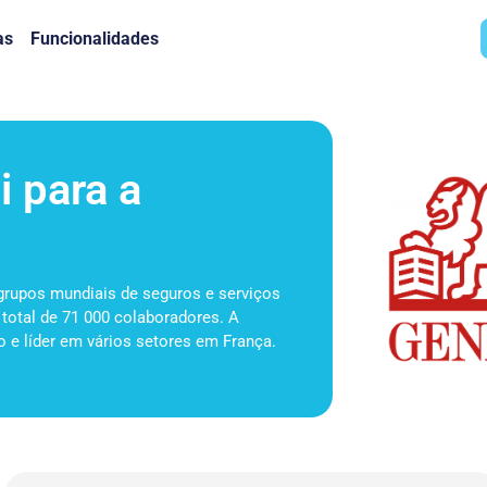
as
Funcionalidades
 para a
 grupos mundiais de seguros e serviços
 total de 71 000 colaboradores. A
 e líder em vários setores em França.