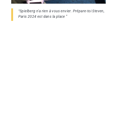
“Spielberg n'a rien à vous envier. Prépare-toi Steven,
Paris 2024 est dans la place ”
Un utilisateur cinéphile
“Merci pour m'avoir aidé à réaliser mon rêve
d'enfant. L'espace de 15min, je suis devenue Miss
Météo !”
Une utilisatrice qui a réalisé son rêve
“Merci pour les tournages, les Oscars peuvent
dormir tranquille ! Big up au meilleur des régisseurs”
La team Rugby
“Des best-ofs mémorables ! Une super énergie dans
cette salle et dans ces lieux, qui resteront gravés
dans nos mémoires. Et on l'espère dans celle des
volontaires.”
Une équipe ravie