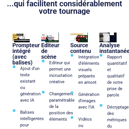
...qui facilitent considérablement
votre tournage
Prompteur
Editeur
Source
Analyse
intégré
de
contenu
instantané
(avec
scène
Intégration
Rapport
balises)​
Editeur qui
d’éléments
quantitatif
Ajout d’un
permet une
visuels
et
texte
incrustation
préparés
qualitatif
existant
créative​
en amont​
de votre
ou
prise de
génération
Changement
Génération
parole
avec IA
paramétrable
d’images
de la
avec l’IA ​ ​
Décryptage
Balises
position des
des
intelligentes
éléments​
Vidéos
métriques
pour
ou
du