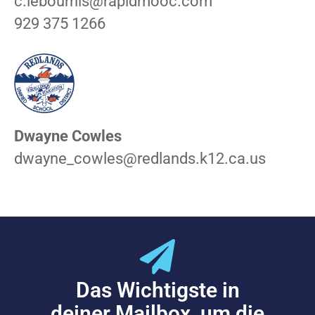
c.lebourhis@rapidmooc.com
929 375 1266
Dwayne Cowles
dwayne_cowles@redlands.k12.ca.us
Das Wichtigste in
deiner Mailbox, um die