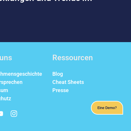
.
 uns
Ressourcen
ehmensgeschichte
Blog
rsprechen
Cheat Sheets
sum
Presse
chutz
Eine Demo?