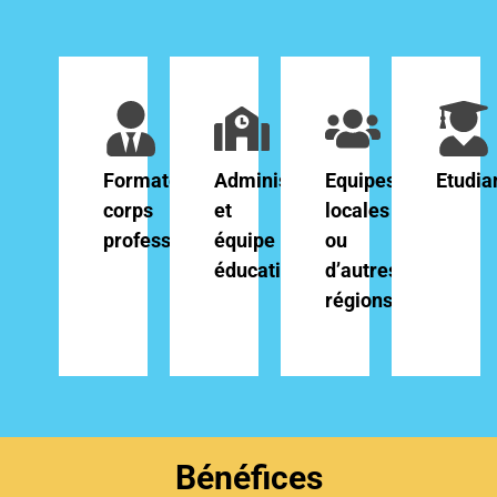
Formateurs,
Administration
Equipes
Etudia
corps
et
locales
professoral
équipe
ou
éducative
d’autres
régions
Bénéfices