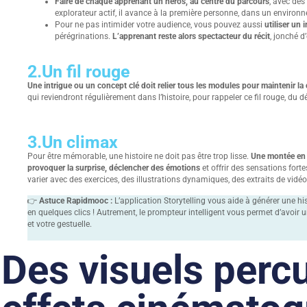
Faire de chaque apprenant un héros, au centre du parcours
, avec des
explorateur actif, il avance à la première personne, dans un environ
Pour ne pas intimider votre audience, vous pouvez aussi
utiliser un
pérégrinations.
L’apprenant reste alors spectacteur du récit
, jonché 
2.
Un fil rouge
Une intrigue ou un concept clé doit relier tous les modules pour maintenir la
qui reviendront régulièrement dans l’histoire, pour rappeler ce fil rouge, du dé
3.
Un climax
Pour être mémorable, une histoire ne doit pas être trop lisse.
Une montée en 
provoquer la surprise, déclencher des émotions
et offrir des sensations fort
varier avec des exercices, des illustrations dynamiques, des extraits de vidéo
👉
Astuce Rapidmooc :
L’application Storytelling vous aide à générer une hi
en quelques clics ! Autrement, le prompteur intelligent vous permet d’avoir u
et votre gestuelle.
Des visuels perc