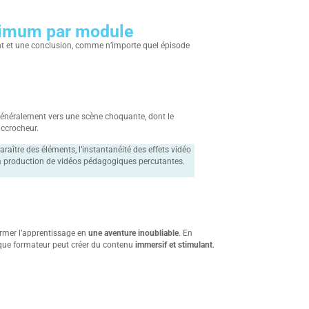
ximum par module
nt et une conclusion, comme n’importe quel épisode
 généralement vers une scène choquante, dont le
accrocheur.
araître des éléments, l’instantanéité des effets vidéo
 la production de vidéos pédagogiques percutantes.
ormer l’apprentissage en
une aventure inoubliable
. En
que formateur peut créer du contenu
immersif et stimulant
.