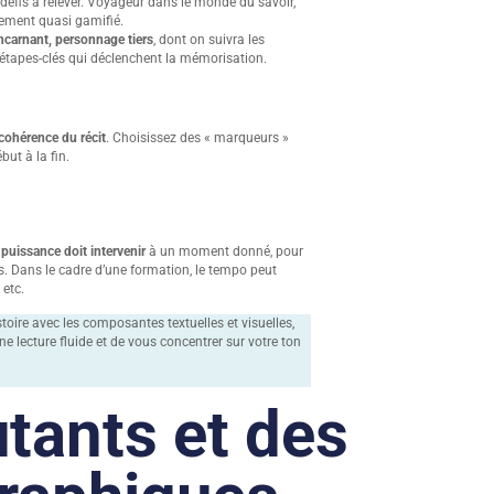
 défis à relever. Voyageur dans le monde du savoir,
nement quasi gamifié.
 incarnant, personnage tiers
, dont on suivra les
d’étapes-clés qui déclenchent la mémorisation.
 cohérence du récit
. Choisissez des « marqueurs »
but à la fin.
puissance doit intervenir
à un moment donné, pour
es. Dans le cadre d’une formation, le tempo peut
 etc.
stoire avec les composantes textuelles et visuelles,
ne lecture fluide et de vous concentrer sur votre ton
utants et des