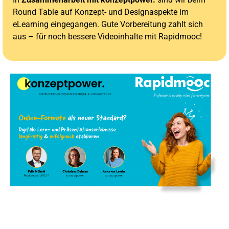
Round Table auf Konzept- und Designaspekte im
eLearning eingegangen. Gute Vorbereitung zahlt sich
aus – für noch bessere Videoinhalte mit Rapidmooc!