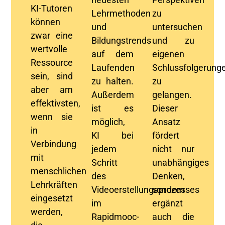
KI-Tutoren
Lehrmethoden
zu
können
und
untersuchen
zwar eine
Bildungstrends
und zu
wertvolle
auf dem
eigenen
Ressource
Laufenden
Schlussfolgerung
sein, sind
zu halten.
zu
aber am
Außerdem
gelangen.
effektivsten,
ist es
Dieser
wenn sie
möglich,
Ansatz
in
KI bei
fördert
Verbindung
jedem
nicht nur
mit
Schritt
unabhängiges
menschlichen
des
Denken,
Lehrkräften
Videoerstellungsprozesses
sondern
eingesetzt
im
ergänzt
werden,
Rapidmooc
-
auch die