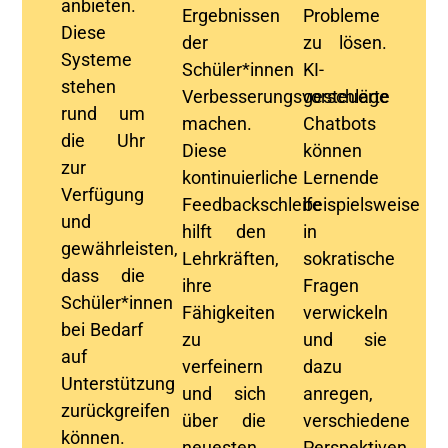
anbieten.
Ergebnissen
Probleme
Diese
der
zu lösen.
Systeme
Schüler*innen
KI-
stehen
Verbesserungsvorschläge
gesteuerte
rund um
machen.
Chatbots
die Uhr
Diese
können
zur
kontinuierliche
Lernende
Verfügung
Feedbackschleife
beispielsweise
und
hilft den
in
gewährleisten,
Lehrkräften
,
sokratische
dass die
ihre
Fragen
Schüler
*innen
Fähigkeiten
verwickeln
bei Bedarf
zu
und sie
auf
verfeinern
dazu
Unterstützung
und sich
anregen,
zurückgreifen
über die
verschiedene
können.
neuesten
Perspektiven