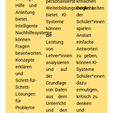
personalisierte
kritischen
Hilfe und
Weiterbildungsmöglichkeiten
Denkens
Anleitung
bietet. KI-
der
bietet.
Systeme
Schüler
*innen
Intelligente
können
spielen.
Nachhilfesysteme
die
Anstatt
können
Leistung
einfache
Fragen
von
Antworten
beantworten,
Lehrer*innen
zu geben,
Konzepte
analysieren
können KI-
erklären
und auf
Systeme
und
der
Schüler*innen
Schritt-für-
Grundlage
dazu
Schritt-
von Daten
ermutigen,
Lösungen
aus dem
kritisch zu
für
Unterricht
denken
Probleme
und den
und