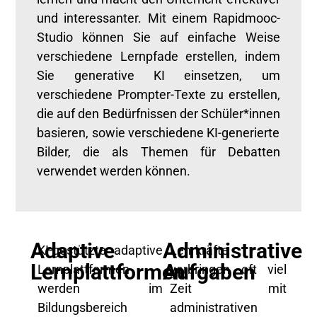
und interessanter. Mit einem
Rapidmooc
-
Studio können Sie auf einfache Weise
verschiedene Lernpfade erstellen, indem
Sie generative KI einsetzen, um
verschiedene Prompter-Texte zu erstellen,
die auf den Bedürfnissen der Schüler
*innen
basieren, sowie verschiedene KI-generierte
Bilder, die als Themen für Debatten
verwendet werden können.
Adaptive
Administrative
KI-gestützte adaptive
Lehrkräfte
Lernplattformen
Aufgaben
Lernplattformen
verbringen oft viel
werden im
Zeit mit
Bildungsbereich
administrativen