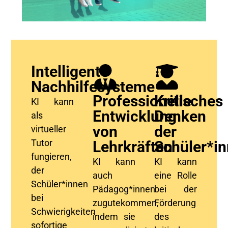
Intelligente
Nachhilfesysteme
Professionelle
Kritisches
KI kann
Entwicklung
Denken
als
von
der
virtueller
Tutor
Lehrkräften
Schüler*i
fungieren,
KI kann
KI kann
der
auch
eine Rolle
Schüler
*innen
Pädagog
*innen
bei der
bei
zugutekommen,
Förderung
Schwierigkeiten
indem sie
des
sofortige