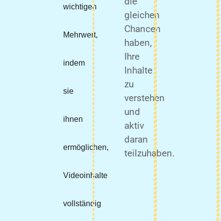
die
wichtigen
gleichen
Chancen
Mehrwert,
haben,
Ihre
indem
Inhalte
zu
sie
verstehen
und
ihnen
aktiv
daran
ermöglichen,
teilzuhaben.
Videoinhalte
vollständig