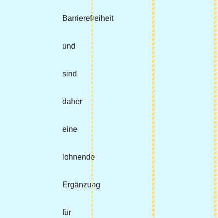
Barrierefreiheit
und
sind
daher
eine
lohnende
Ergänzung
für