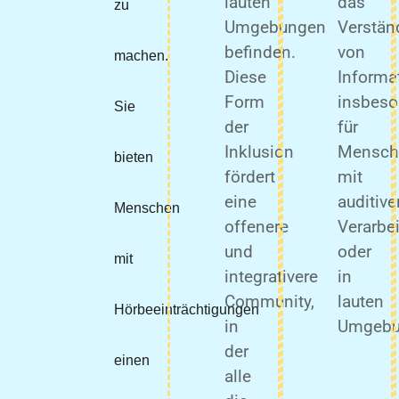
lauten
das
zu
Umgebungen
Verstän
befinden.
von
machen.
Diese
Informa
Form
insbeso
Sie
der
für
Inklusion
Mensch
bieten
fördert
mit
eine
auditive
Menschen
offenere
Verarbe
und
oder
mit
integrativere
in
Community,
lauten
Hörbeeinträchtigungen
in
Umgebu
der
einen
alle