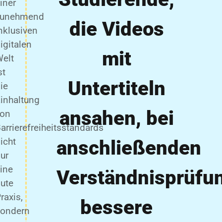
iner
zunehmend
die Videos
nklusiven
igitalen
mit
elt
st
Untertiteln
ie
inhaltung
ansahen, bei
von
arrierefreiheitsstandards
icht
anschließenden
ur
ine
Verständnisprüfu
ute
raxis,
bessere
sondern