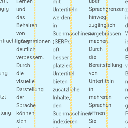
ern,
über
Lernen
mit
e
ngig
Sprachgrenzen
und
Untertiteln
hinweg
das
werden
i
zugänglich
Behalten
in
d
zu
von
Suchmaschinenergebnissen
W
nträchtigung
machen.
Informationen
(SERPs)
i
Durch
deutlich
oft
d
die
verbessern.
besser
E
Bereitstellung
Durch
platziert.
lung
von
die
Untertitel
B
Untertiteln
visuelle
bieten
n
in
Darstellung
zusätzliche
n
tzt
mehreren
der
Inhalte,
e
Sprachen
Sprache
den
g
itung
öffnen
können
Suchmaschinen
P
Sie
sich
indexieren