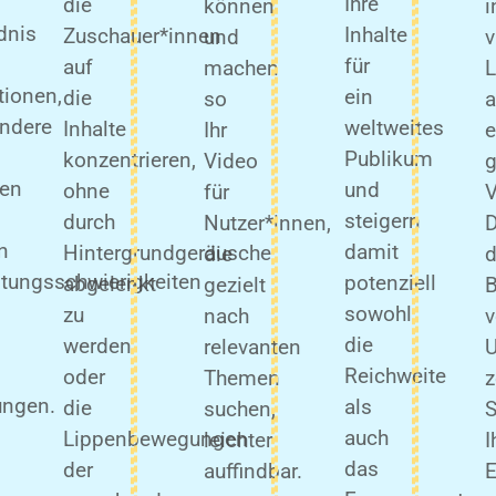
Ihre
die
können
i
dnis
Inhalte
Zuschauer*innen
und
v
für
auf
machen
tionen,
ein
die
so
ndere
weltweites
Inhalte
Ihr
e
Publikum
konzentrieren,
Video
g
en
und
ohne
für
V
steigern
durch
Nutzer*innen,
D
n
damit
Hintergrundgeräusche
die
d
itungsschwierigkeiten
potenziell
abgelenkt
gezielt
B
sowohl
zu
nach
die
werden
relevanten
U
Reichweite
oder
Themen
z
ngen.
als
die
suchen,
S
auch
Lippenbewegungen
leichter
I
das
der
auffindbar.