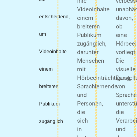
Ihre
verbess
Videoinhalte
unabhä
entscheidend,
einem
davon,
breiteren
ob
um
Publikum
eine
zugänglich,
Hörbeei
darunter
vorliegt.
Videoinhalte
Menschen
Die
mit
visuelle
einem
Hörbeeinträchtigung,
Darstel
Sprachlernende
von
breiteren
und
Sprache
Personen,
unterstü
Publikum
die
die
sich
Verarbe
zugänglich
in
und