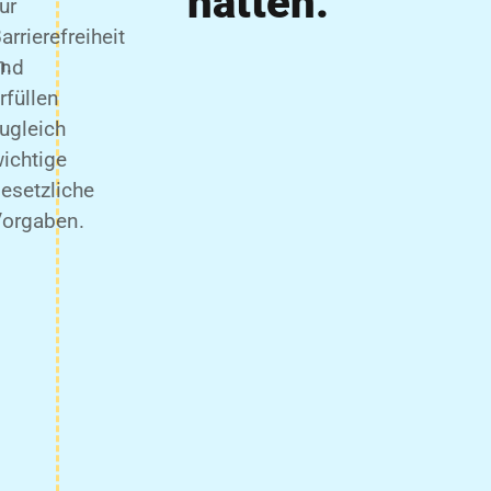
hatten.
ur
arrierefreiheit
n.
und
rfüllen
ugleich
ichtige
esetzliche
orgaben.