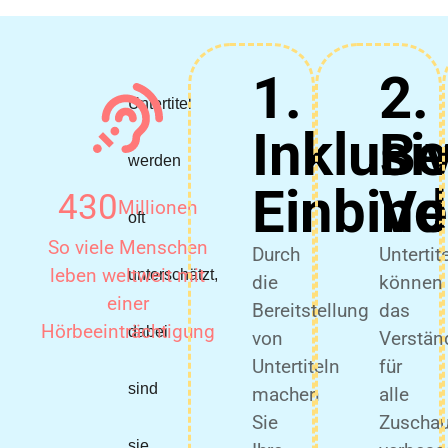
1.
2.
Untertitel
Inklusi
Be
werden
Einbin
Ve
430
Millionen
oft
So viele Menschen
Durch
Untertite
leben weltweit mit
unterschätzt,
die
können
einer
Bereitstellung
das
Hörbeeinträchtigung
dabei
von
Verstän
Untertiteln
für
sind
machen
alle
Sie
Zuschau
sie