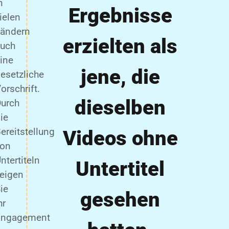
n
Ergebnisse
ielen
Ländern
erzielten als
auch
ine
jene, die
esetzliche
orschrift.
dieselben
urch
ie
ereitstellung
Videos ohne
von
ntertiteln
Untertitel
eigen
ie
gesehen
hr
Engagement